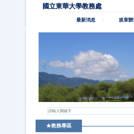
跳
國立東華大學教務處
到
主
最新消息
規章辦
要
內
容
區
★教務專區