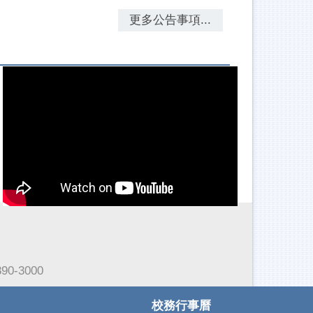
更多公告事項...
東華e學苑
教務相關Q&A
-3000
校務行事曆