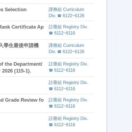
Selection
課務組 Curriculum
Div. ☎ 6122~6126
ertificate Ap
註冊組 Registry Div.
☎ 6112~6116
前入學生最後申請機
課務組 Curriculum
Div. ☎ 6122~6126
e Department/
註冊組 Registry Div.
☎ 6112~6116
 2026 (115-1).
註冊組 Registry Div.
☎ 6112~6116
rade Review fo
註冊組 Registry Div.
☎ 6112~6116
註冊組 Registry Div.
☎ 6112~6116