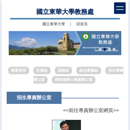
跳
國立東華大學教務處
到
主
國立東華大學
｜
回首頁
要
內
容
區
教務長室
註冊組
課務組
綜合業務組
招生專責
辦公室
跨領域學士專責辦公室
招生專責辦公室
<<
前往專責辦公室網頁
>>