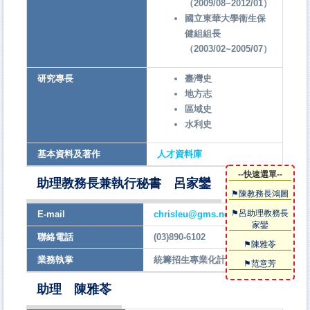
（2009/08~2012/01）
國立東華大學衛生保
健組組長
（2003/02~2005/07）
研究專長
臺灣史
地方志
區域史
水利史
基本資料及著作
人才資料庫
--快速選單--
助理教務長兼執行秘書 呂家鑾
⚑陳教務長鴻圖
⚑呂助理教務長
E-mail
chrisleu@gms.ndhu.edu.tw
家鑾
聯絡電話
(03)890-6102
⚑陳雅苓
業務執掌
統籌招生專業化計劃
⚑范意芳
助理 陳雅苓