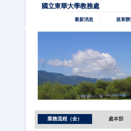
跳
國立東華大學教務處
到
主
最新消息
規章辦
要
內
容
區
業務流程（全）
處本部