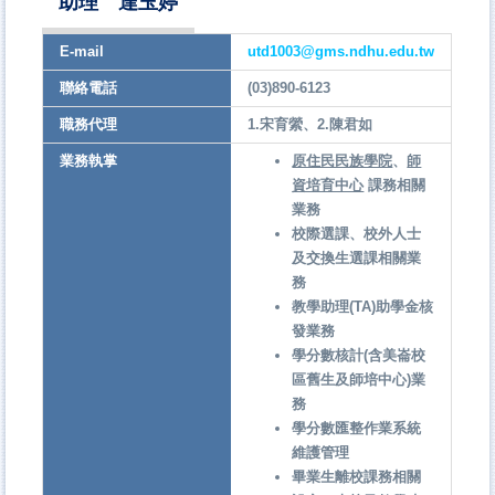
助理 達玉婷
E-mail
utd1003@gms.ndhu.edu.tw
聯絡電話
(03)890-6123
職務代理
1.宋育縈、2.陳君如
業務執掌
原住民民族學院
、
師
資培育中心
課務相關
業務
校際選課、校外人士
及交換生選課相關業
務
教學助理(TA)助學金核
發業務
學分數核計(含美崙校
區舊生及師培中心)業
務
學分數匯整作業系統
維護管理
畢業生離校課務相關