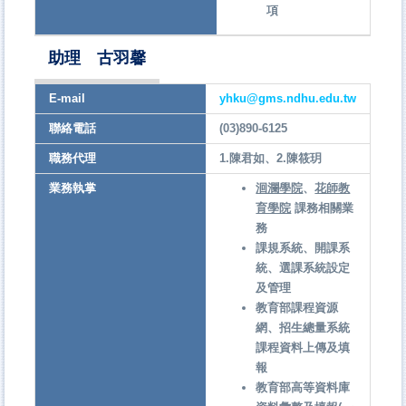
項
助理 古羽馨
E-mail
yhku@gms.ndhu.edu.tw
聯絡電話
(03)890-6125
職務代理
1.陳君如、2.陳筱玥
業務執掌
洄瀾學院
、
花師教
育學院
課務相關業
務
課規系統、開課系
統、選課系統設定
及管理
教育部課程資源
網、招生總量系統
課程資料上傳及填
報
教育部高等資料庫