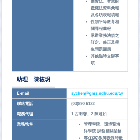
個資法、智慧財
產權法資料彙報
及各項表報填報
性別平等教育相
關課程彙報
承辦業務法規之
訂定、修正及學
生問題回應
其他臨時交辦事
項
助理 陳筱玥
E-mail
sychen@gms.ndhu.edu.tw
聯絡電話
(03)890-6122
職務代理
1.古羽馨、2.陳君如
業務執掌
管理學院
、
環境暨海
洋學院
課務相關業務
專任(案)教師授課時數