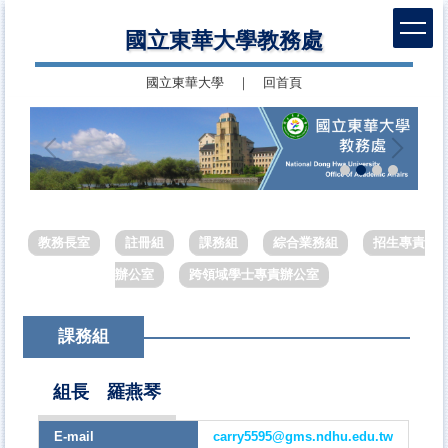
跳
國立東華大學教務處
到
主
國立東華大學
｜
回首頁
要
內
容
區
教務長室
註冊組
課務組
綜合業務組
招生專責
辦公室
跨領域學士專責辦公室
課務組
組長 羅燕琴
E-mail
carry5595@gms.ndhu.edu.tw