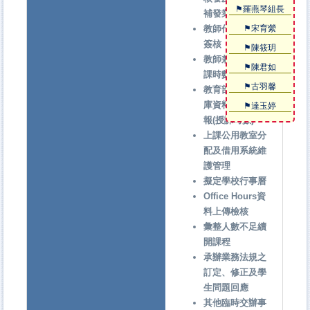
⚑羅燕琴組長
補發業務
教師代課鐘點費
⚑宋育縈
簽核
⚑陳筱玥
教師兼課(兼職)授
⚑陳君如
課時數查核會辦
⚑古羽馨
教育部高等資料
庫資料彙整及填
⚑達玉婷
報(授課時數)
上課公用教室分
配及借用系統維
護管理
擬定學校行事曆
Office Hours資
料上傳檢核
彙整人數不足續
開課程
承辦業務法規之
訂定、修正及學
生問題回應
其他臨時交辦事