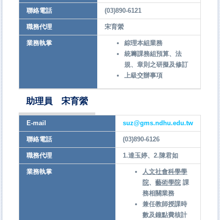
聯絡電話
(03)890-6121
職務代理
宋育縈
業務執掌
綜理本組業務
統籌課務組預算、法
規、章則之研擬及修訂
上級交辦事項
助理員 宋育縈
E-mail
suz@gms.ndhu.edu.tw
聯絡電話
(03)890-6126
職務代理
1.達玉婷、2.陳君如
業務執掌
人文社會科學學
院
、
藝術學院
課
務相關業務
兼任教師授課時
數及鐘點費核計