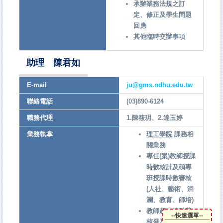
承辦業務法規之訂
定、修正及學生問題
回應
其他臨時交辦事項
助理 陳君如
E-mail
ju@gms.ndhu.edu.tw
聯絡電話
(03)890-6124
職務代理
1.陳筱玥、2.達玉婷
業務執掌
理工學院
課務相
關業務
專任(案)教師授課
時數核計及碩專
班授課時數審核
(人社、藝術、洄
瀾、教育、師培)
教師超支鐘點費
--快速選單--
核發及升等差額