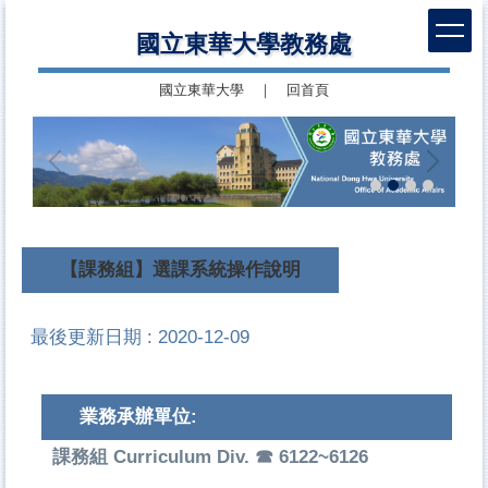
跳
國立東華大學教務處
到
主
國立東華大學
｜
回首頁
要
內
容
區
【課務組】選課系統操作說明
最後更新日期 :
2020-12-09
業務承辦單位:
課務組 Curriculum Div. ☎ 6122~6126