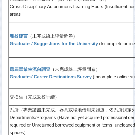
Cross-Disciplinary Autonomous Learning Hours (Insufficient hour
areas
離校建言
（未完成線上評量問卷）
Graduates’ Suggestions for the University
(Incomplete online
應屆畢業生流向調查
（未完成線上評量問卷）
Graduates’ Career Destinations Survey
(Incomplete online su
交換生（完成返校手續）
系所（專業證照未完成、器具或場地借用未歸還，依系所規定
Departments/Programs (Have not yet acquired professional cert
required or Unreturned borrowed equipment or items, uncleane
spaces)