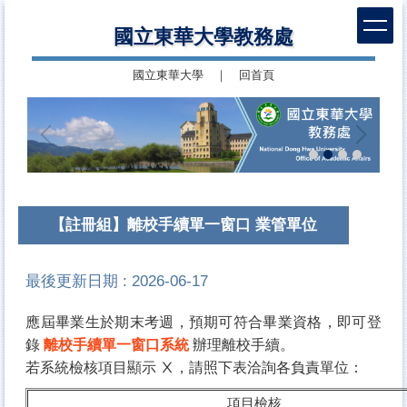
跳
國立東華大學教務處
到
主
國立東華大學
｜
回首頁
要
內
容
區
【註冊組】離校手續單一窗口 業管單位
最後更新日期 :
2026-06-17
應屆畢業生於期末考週，預期可符合畢業資格，
即可登
錄
離校手續單一窗口系統
辦理離校手續。
若系統檢核項目顯示 Ⅹ，請照下表洽詢各負責單位：
項目檢核