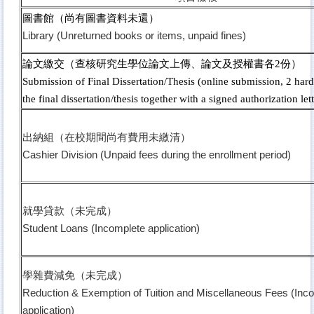
圖書館（尚有圖書資料未還）
Library (Unreturned books or items, unpaid fines)
論文繳交（查核研究生學位論文上傳、論文及授權書各2份）
Submission of Final Dissertation/Thesis (online submission, 2 hard
the final dissertation/thesis together with a signed authorization lett
出納組（在校期間尚有費用未繳清）
Cashier Division (Unpaid fees during the enrollment period)
就學貸款（未完成）
Student Loans (Incomplete application)
學雜費減免（未完成）
Reduction & Exemption of Tuition and Miscellaneous Fees (Inc
application)