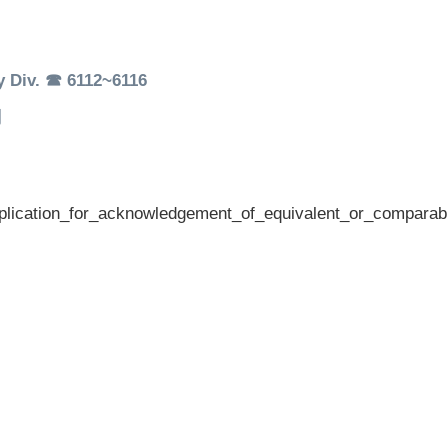
 Div. ☎ 6112~6116
關
r_acknowledgement_of_equivalent_or_comparable_c