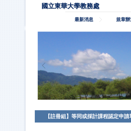
跳
國立東華大學教務處
到
主
最新消息
規章辦
要
內
容
區
【註冊組】等同或採計課程認定申請單(學生使用)App