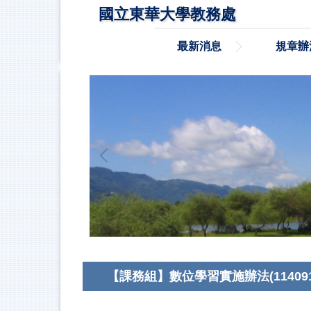
跳
國立東華大學教務處
到
主
最新消息
規章辦
要
內
容
區
【課務組】數位學習實施辦法(1140917修訂)/Im